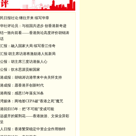
民日报社论:继往开来 续写华章
华社评论员：与祖国共进步 创香港新奇迹
结一致向前看——香港舆论高度评价胡锦涛
话
汇报：融入国家大局 续写香江传奇
汇报:胡主席访港将激励港人拓新局
公报：胡主席三度访港振人心
公报：饮水思源贡献国家
港成报：胡锦涛访港带来中央关怀支持
港成报：愿香港开创新时代
港商报：感恩15年落实36条
湾媒体：两地签CEPA破“香港之死”魔咒
港回归15年：把“不可能”变成可能
远盛开的紫荆花——香港旅游、文保业异彩
呈
人日报：香港繁荣稳定中资企业作用独特