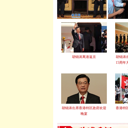
胡锦涛离港返京
胡锦涛
15周
胡锦涛出席香港特区政府欢迎
香港特
晚宴