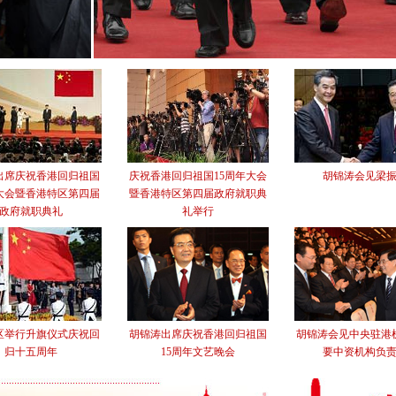
出席庆祝香港回归祖国
庆祝香港回归祖国15周年大会
胡锦涛会见梁
年大会暨香港特区第四届
暨香港特区第四届政府就职典
政府就职典礼
礼举行
区举行升旗仪式庆祝回
胡锦涛出席庆祝香港回归祖国
胡锦涛会见中央驻港
归十五周年
15周年文艺晚会
要中资机构负