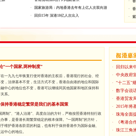
·
香
·
国家旅游局：内地香港去年有上亿人次双向游
·
香
·
回归15年 深港18亿人次出入
·
紫
论“一个国家,两种制度”
·
回归以来
·
中央政府
府在一九九七年恢复行使对香港的主权后，香港现行的社会、经
不变，法律基本不变，生活方式不变，香港自由港的地位和国际
·
“十二五”
金融中心的地位也不变，香港可以继续同其他国家和地区保持和
·
数字会说话
济关系。
·
香港贸发局
:保持香港稳定繁荣是我们的基本国策
·
2015年
国两制”、“港人治港”、高度自治的方针，严格按照香港特别行政
·
珠海全面
办事，是香港长期繁荣稳定的根本保障。“一国两制”的方针，
·
《粤港合
利于维护香港各阶层的利益，也有利于保持香港作为国际金融、
·
珠江三角洲地
航运中心的地位。