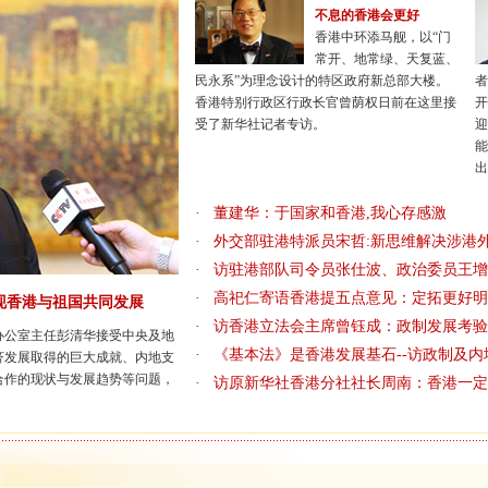
不息的香港会更好
香港中环添马舰，以“门
常开、地常绿、天复蓝、
民永系”为理念设计的特区政府新总部大楼。
者
香港特别行政区行政长官曾荫权日前在这里接
开
受了新华社记者专访。
迎
能
出
·
董建华：于国家和香港,我心存感激
·
外交部驻港特派员宋哲:新思维解决涉港
·
访驻港部队司令员张仕波、政治委员王增
·
高祀仁寄语香港提五点意见：定拓更好明
现香港与祖国共同发展
·
访香港立法会主席曾钰成：政制发展考验
办公室主任彭清华接受中央及地
·
《基本法》是香港发展基石--访政制及
经济发展取得的巨大成就、内地支
合作的现状与发展趋势等问题，
·
访原新华社香港分社社长周南：香港一定