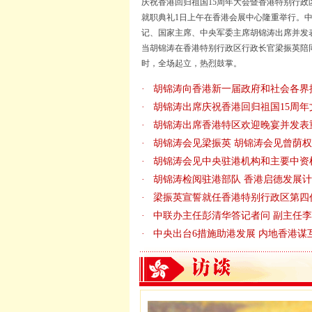
庆祝香港回归祖国15周年大会暨香港特别行政
就职典礼1日上午在香港会展中心隆重举行。
记、国家主席、中央军委主席胡锦涛出席并发
当胡锦涛在香港特别行政区行政长官梁振英陪
时，全场起立，热烈鼓掌。
·
胡锦涛向香港新一届政府和社会各界
·
胡锦涛出席庆祝香港回归祖国15周年
·
胡锦涛出席香港特区欢迎晚宴并发表
·
胡锦涛会见梁振英
胡锦涛会见曾荫权
·
胡锦涛会见中央驻港机构和主要中资
·
胡锦涛检阅驻港部队
香港启德发展计
·
梁振英宣誓就任香港特别行政区第四
·
中联办主任彭清华答记者问
副主任李
·
中央出台6措施助港发展
内地香港谋