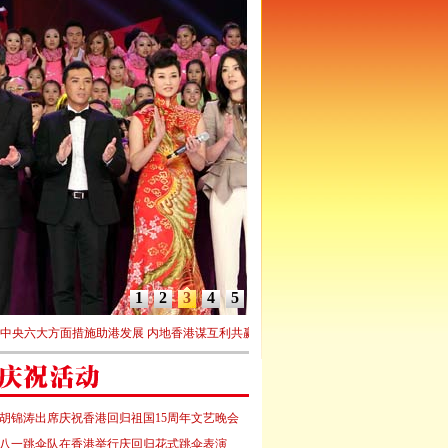
1
2
3
4
5
大方面措施助港发展 内地香港谋互利共赢
·
中央政府出台加强内地与香港合作的政策措
胡锦涛出席庆祝香港回归祖国15周年文艺晚会
八一跳伞队在香港举行庆回归花式跳伞表演