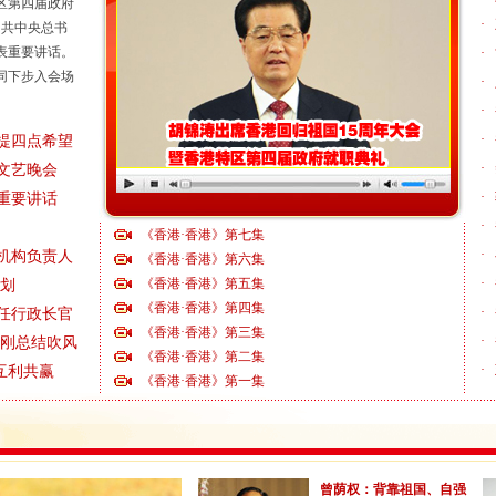
区第四届政府
·
中共中央总书
表重要讲话。
·
同下步入会场
·
·
·
提四点希望
·
文艺晚会
·
重要讲话
·
《香港·香港》第七集
·
机构负责人
《香港·香港》第六集
《香港·香港》第五集
·
划
《香港·香港》第四集
·
任行政长官
《香港·香港》第三集
·
刚总结吹风
《香港·香港》第二集
·
互利共赢
《香港·香港》第一集
曾荫权：背靠祖国、自强