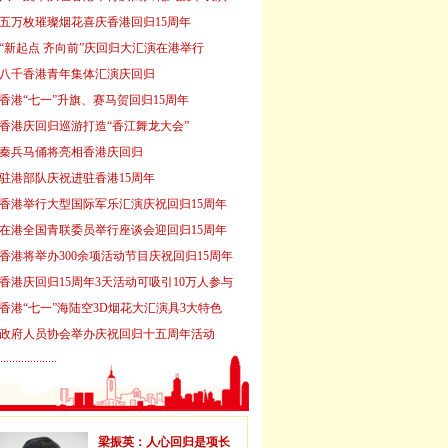
五万枚璀璨烟花喜庆香港回归15周年
“新起点 齐向前”庆回归大汇演在港举行
八千香港青年集体汇演庆回归
香港“七一”升旗、赛马贺回归15周年
香港庆回归巡游打造“香江舞龙大会”
秦兵马俑将亮相香港庆回归
驻港部队庆祝进驻香港15周年
香港举行大型国际军乐汇演庆祝回归15周年
在港全国青联委员举行座谈会迎回归15周年
香港将举办300余项活动节目庆祝回归15周年
香港庆回归15周年3天活动可吸引10万人参与
香港“七一”海陆空3D烟花大汇演具3大特色
政府人员协会举办庆祝回归十五周年活动
梁振英：人心回归是项长