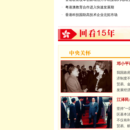
·
粤港澳教育合作进入快速发展期
·
香港科技园助高技术企业北拓市场
邓小平
我国政
济制度
贸易、
发展经
江泽民
坚持“一
区基本法
不仅有
贸易、