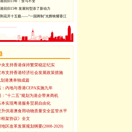
港回归15年：变与不变
港回归15年 发展转型添了新动力
荆花开十五载——“一国两制”光辉映耀香江
中央支持香港保持繁荣稳定纪实
宣布支持香港经济社会发展政策措施
规划港澳单独成篇
：内地与香港CEPA实施九年
：“十二五”规划为港企带来商机
将基本实现粤港服务贸易自由化
提升供港澳食用动物质量安全监管水平
作框架协议》全文
区改革发展规划纲要(2008-2020)