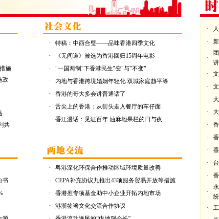
·
人
·
新
·
特稿：中西合璧——品味香港四季文化
团
·
《无间道》被选为香港回归15周年电影
·
讲
等措施
·
"一国两制"下香港民生"变"与"不变"
·
文
施政
·
内地与香港跨境婚姻年轻化 双城家庭趋平等
·
文
·
香港的哥大多会讲普通话了
·
大
·
舌尖上的香港：从街头走入餐厅的车仔面
·
大
品
·
香江漫话：见证百年 油麻地果栏的日与夜
利共
·
香
·
香
·
香
·
台
·
粤港深化环保合作推动区域环境质量改善
·
香
向书
·
CEPA补充协议九推出43项服务贸易开放等措施
永
·
%
·
香港推专项基金助中小企业开拓内地市场
纷
·
港浙签署文化交流合作协议
·
工
生源
·
香港流动渔民的“内地副会长”