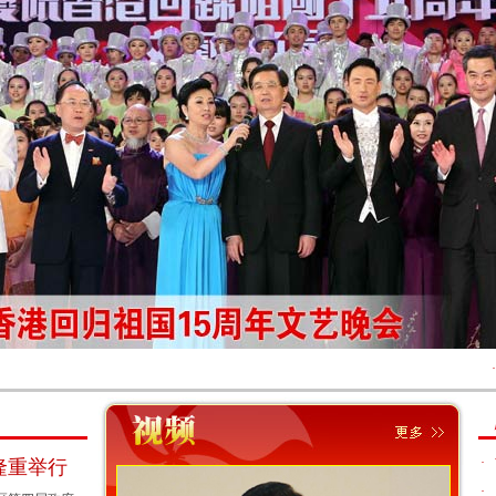
·
中央六
·
隆重举行
·