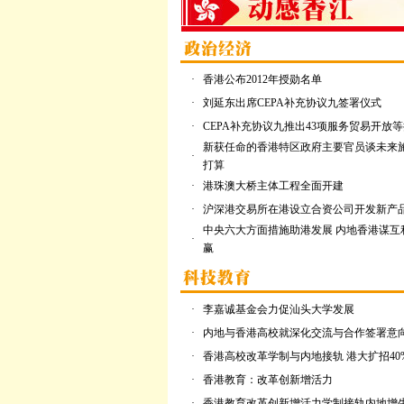
·
香港公布2012年授勋名单
·
刘延东出席CEPA补充协议九签署仪式
·
CEPA补充协议九推出43项服务贸易开放
新获任命的香港特区政府主要官员谈未来
·
打算
·
港珠澳大桥主体工程全面开建
·
沪深港交易所在港设立合资公司开发新产
中央六大方面措施助港发展 内地香港谋互
·
赢
·
李嘉诚基金会力促汕头大学发展
·
内地与香港高校就深化交流与合作签署意
·
香港高校改革学制与内地接轨 港大扩招40
·
香港教育：改革创新增活力
·
香港教育改革创新增活力学制接轨内地增