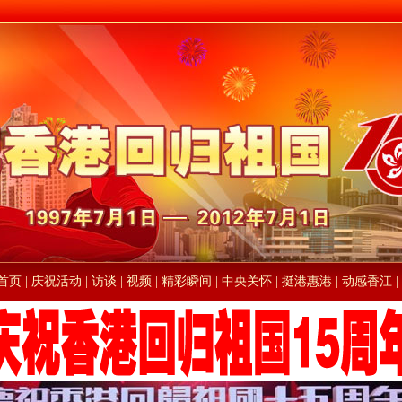
首页
|
庆祝活动
|
访谈
|
视频
|
精彩瞬间
|
中央关怀
|
挺港惠港
|
动感香江
|