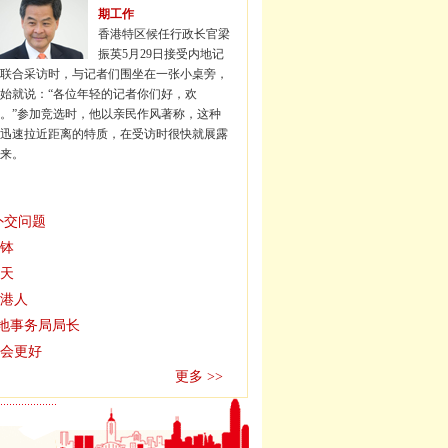
期工作
香港特区候任行政长官梁
振英5月29日接受内地记
联合采访时，与记者们围坐在一张小桌旁，
始就说：“各位年轻的记者你们好，欢
。”参加竞选时，他以亲民作风著称，这种
迅速拉近距离的特质，在受访时很快就展露
来。
外交问题
钵
天
港人
内地事务局局长
会更好
更多 >>